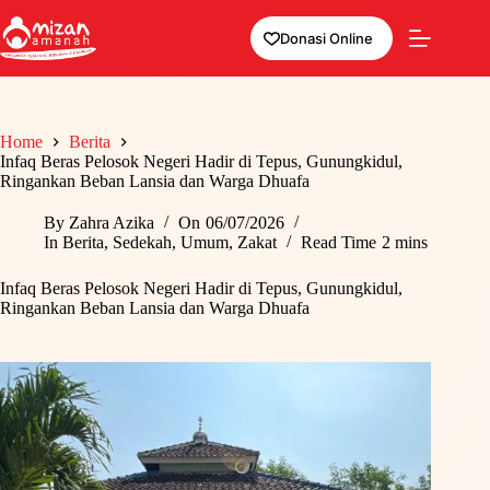
Skip
to
Donasi Online
content
Home
Berita
Infaq Beras Pelosok Negeri Hadir di Tepus, Gunungkidul,
Ringankan Beban Lansia dan Warga Dhuafa
By
Zahra Azika
On
06/07/2026
In
Berita
,
Sedekah
,
Umum
,
Zakat
Read Time
2 mins
Infaq Beras Pelosok Negeri Hadir di Tepus, Gunungkidul,
Ringankan Beban Lansia dan Warga Dhuafa