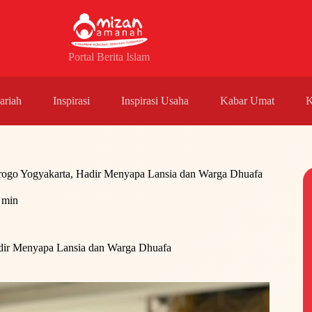
Portal Berita Islam
riah
Inspirasi
Inspirasi Usaha
Kabar Umat
K
rogo Yogyakarta, Hadir Menyapa Lansia dan Warga Dhuafa
 min
adir Menyapa Lansia dan Warga Dhuafa