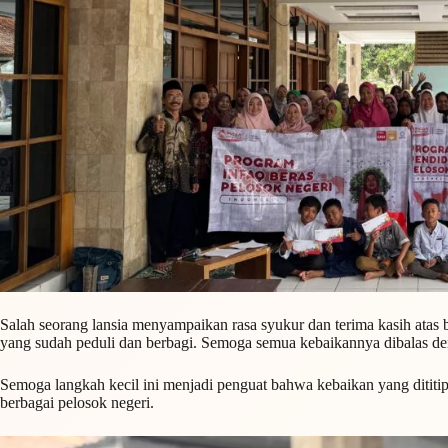
Salah seorang lansia menyampaikan rasa syukur dan terima kasih atas 
yang sudah peduli dan berbagi. Semoga semua kebaikannya dibalas d
Semoga langkah kecil ini menjadi penguat bahwa kebaikan yang dititi
berbagai pelosok negeri.