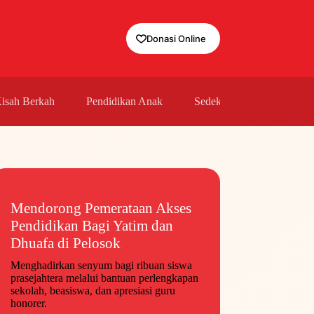
Donasi Online
isah Berkah
Pendidikan Anak
Sedekah
Sehat Islam
Mendorong Pemerataan Akses
Pendidikan Bagi Yatim dan
Dhuafa di Pelosok
Menghadirkan senyum bagi ribuan siswa
prasejahtera melalui bantuan perlengkapan
sekolah, beasiswa, dan apresiasi guru
honorer.