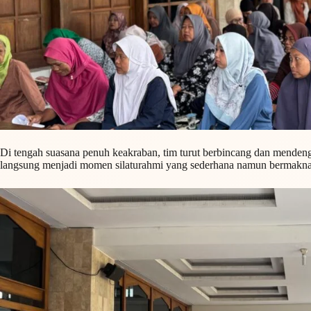
Di tengah suasana penuh keakraban, tim turut berbincang dan mendenga
langsung menjadi momen silaturahmi yang sederhana namun bermakna