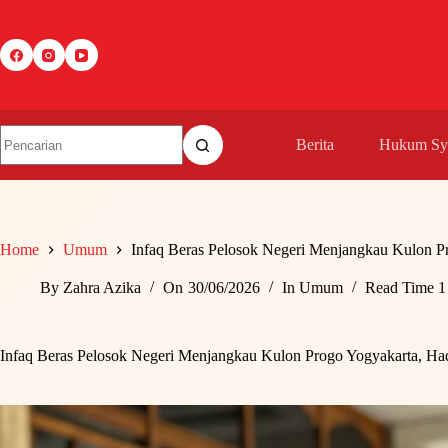
Skip
to
content
Berita
Hukum Sya
Home
Umum
Infaq Beras Pelosok Negeri Menjangkau Kulon P
By
Zahra Azika
On
30/06/2026
In
Umum
Read Time
1
Infaq Beras Pelosok Negeri Menjangkau Kulon Progo Yogyakarta, H